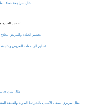
Clincheck Review Example مثال لمراجعة
nt & Practice Management
Patient & Practice Management تحضير العيادة والمري
Delivery of Aligners and Monitoring the case تسليم الراصفات للمريض ومتابعة
PR with Quick Strips Clinical example
IPR With hand strips and oscillating hand piece مثال سريري لسحل الأسنان بالشرائط اليدوية والقبضة المتناو