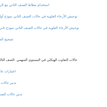
Class II elastics with Clear Aligners استخدام مطاط الصنف الثان
Molar Distalization: Class II Division I mechanics توحيش الأرحاء العلوية في حالات الصنف الثاني نموذج أول (9
Molar Distalization: Class II Division II mechanics توحيش الأرحاء العلوية في حالات الصنف الثاني نموذج ثاني (:37
olar extraction
Management of the malocclusion in the sagittal plan Class III حالات التفاوت الهيكلي في المستوى السهمي -الصف ال
neral Consideration
ement of mild class III
gement of moderate class III