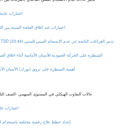
General Consideration 
Midline Diastema closure considerations اعتبارات عند اغلاق الفلجة السنية بين 
Management of spaces caused by tooth size discrepancy TSD تدبير الفراغات الناتجة عن عدم الانسجام السني السني (23:44)
Vertical Position Control of the anterior teeth السيطرة على الحركة العمودية للأسنان الأمامية أثناء اغلاق الفر
Torque control importance أهمية السيطرة على تزوي (تورك) الأسنان 
Management of the malocclusion in the sagittal plan Class II حالات التفاوت الهيكلي في المستوى السهمي -الصف ا
neral Consideration
Simulating different treatment plans إعداد خطط علاج رقمية مختلفة باستخد