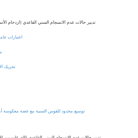
Management of Arch Length Discrepancy (ALD) Crowding ( تدبير حالات عدم الانسجام السني القاعدي (ازدحام ا
General Consideration
IPR
ion with aligners
Limited arch development anterior cross bite توسيع محدود للقوس السنية مع عضة معكوسة أما
Management of Arch Length Discrepancy (ALD) Spacing( تدبير حالات عدم الانسجام السني القاعدي (الفرغات ب