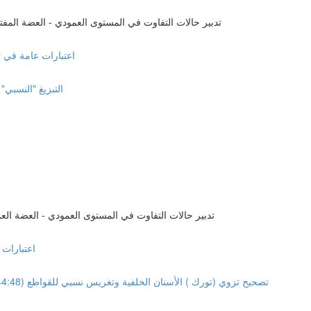
Management of malocclusion in the Vertical plan Open Bite تدبير حالات التفاوت في المستوى العمودي - العضة ا
General Consideration اعتبارا
Relative Extrusion of anterior teeth 
Management of malocclusion in the Vertical plan Deep Bite تدبير حالات التفاوت في المستوى العمودي - العضة
l Consideration
Arch Development & Relative Intrusion of lower incisors تصحيح تزوي (تورك ) الأسنان الخلفية وتغريس نسبي للقواطع (44:48)