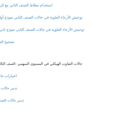
Class II elastics with Clear Aligners استخدام مطاط الصنف الثان
Molar Distalization: Class II Division I mechanics توحيش الأرحاء العلوية في حالات الصنف الثاني نموذج أول (9
Molar Distalization: Class II Division II mechanics توحيش الأرحاء العلوية في حالات الصنف الثاني نموذج ثاني (:37
olar extraction
Management of the malocclusion in the sagittal plan Class III حالات التفاوت الهيكلي في المستوى السهمي -الصف ال
neral Consideration
ement of mild class III
gement of moderate class III