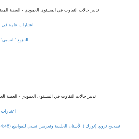
Management of malocclusion in the Vertical plan Open Bite تدبير حالات التفاوت في المستوى العمودي - العضة ا
General Consideration اعتبارا
Relative Extrusion of anterior teeth 
Management of malocclusion in the Vertical plan Deep Bite تدبير حالات التفاوت في المستوى العمودي - العضة
l Consideration
Arch Development & Relative Intrusion of lower incisors تصحيح تزوي (تورك ) الأسنان الخلفية وتغريس نسبي للقواطع (44:48)