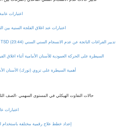
General Consideration 
Midline Diastema closure considerations اعتبارات عند اغلاق الفلجة السنية بين 
Management of spaces caused by tooth size discrepancy TSD تدبير الفراغات الناتجة عن عدم الانسجام السني السني (23:44)
Vertical Position Control of the anterior teeth السيطرة على الحركة العمودية للأسنان الأمامية أثناء اغلاق الفر
Torque control importance أهمية السيطرة على تزوي (تورك) الأسنان 
Management of the malocclusion in the sagittal plan Class II حالات التفاوت الهيكلي في المستوى السهمي -الصف ا
neral Consideration
Simulating different treatment plans إعداد خطط علاج رقمية مختلفة باستخد