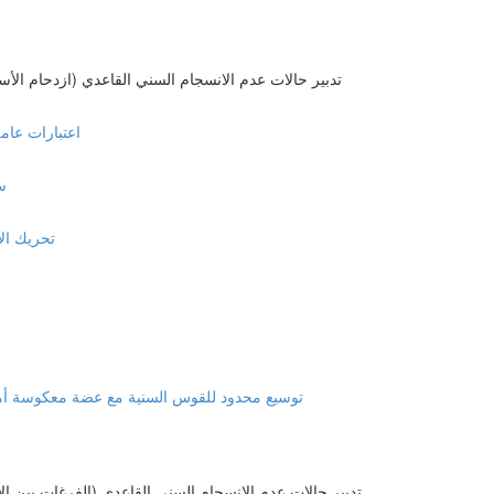
Management of Arch Length Discrepancy (ALD) Crowding ( تدبير حالات عدم الانسجام السني القاعدي (ازدحام ا
General Consideration
IPR
ion with aligners
Limited arch development anterior cross bite توسيع محدود للقوس السنية مع عضة معكوسة أما
Management of Arch Length Discrepancy (ALD) Spacing( تدبير حالات عدم الانسجام السني القاعدي (الفرغات ب