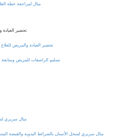
Clincheck Review Example مثال لمراجعة
nt & Practice Management
Patient & Practice Management تحضير العيادة والمري
Delivery of Aligners and Monitoring the case تسليم الراصفات للمريض ومتابعة
PR with Quick Strips Clinical example
IPR With hand strips and oscillating hand piece مثال سريري لسحل الأسنان بالشرائط اليدوية والقبضة المتناو